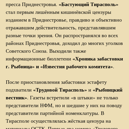
«Бастующий Тирасполь»
пресса Приднестровья.
стал первым лишённым кишинёвской цензуры
изданием в Приднестровье, правдиво и объективно
отражавшим действительность, представлявшим
разные точки зрения. Он распространялся во всех
районах Приднестровья, доходил до многих уголков
Советского Союза. Выходили также
«Хроника забастовки
информационные бюллетени
г. Рыбница» и «Известия рабочего комитета»
.
После приостановления забастовки эстафету
«Трудовой Тирасполь»
«Рыбницкий
подхватили
и
вестник»
. Газеты встретили «в штыки» не только
представители НФМ, но и шедшие у них на поводу
представители партийной номенклатуры. В
Тирасполе осуществлялась жёсткая цензура на
материалы ОСТК. Первые два номера «Трудового