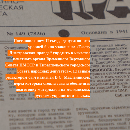
Постановлением II съезда депутатов всех
уровней было узаконено: «Газету
„Днестровская правда“ учредить в качестве
печатного органа Временного Верховного
Совета ПМССР и Тираспольского городского
Совета народных депутатов». Главным
редактором был назначен В.С. Масленников,
перед которым стояла задача обеспечить
подготовку материалов на молдавском,
русском, украинском языках.