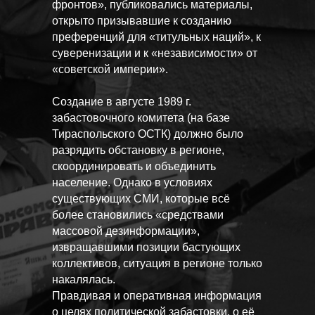
фронтов», публиковались материалы,
открыто призывавшие к созданию
преференций для «титульных наций», к
суверенизации и к «независимости» от
«советской империи».
Создание в августе 1989 г.
забастовочного комитета (на базе
Тираспольского ОСТК) должно было
разрядить обстановку в регионе,
скоординировать и объединить
население. Однако в условиях
существующих СМИ, которые всё
более становились «средствами
массовой дезинформации»,
извращавшими позиции бастующих
коллективов, ситуация в регионе только
накалялась.
Правдивая и оперативная информация
о целях политической забастовки, о её