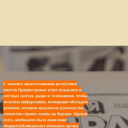
С момента провозглашения республики
жители Приднестровья остро нуждались в
местных газетах, радио и телевидении, чтобы
получать информацию, всенародно обсуждать
решения, которые предлагало руководство,
совместно строить планы на будущее. Прежде
всего, необходимо было появление
общереспубликанского печатного органа.